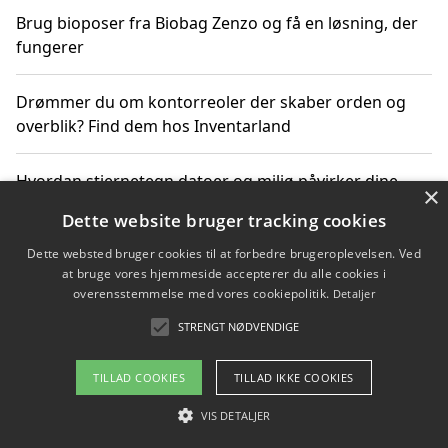
Brug bioposer fra Biobag Zenzo og få en løsning, der
fungerer
Drømmer du om kontorreoler der skaber orden og
overblik? Find dem hos Inventarland
Hvordan stjernetegn datoer og miljø påvirker dine
×
produktvalg
Dette website bruger tracking cookies
Dette websted bruger cookies til at forbedre brugeroplevelsen. Ved
Bæredygtige gadgets til en grønnere hverdag
at bruge vores hjemmeside accepterer du alle cookies i
overensstemmelse med vores cookiepolitik.
Detaljer
STRENGT NØDVENDIGE
Copyright 2026 - Pilanto Aps
TILLAD COOKIES
TILLAD IKKE COOKIES
Om / kontakt
Blog
Betingelser
VIS DETALJER