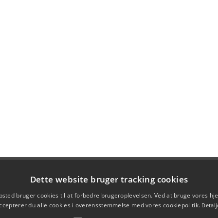
Dette website bruger tracking cookies
sted bruger cookies til at forbedre brugeroplevelsen. Ved at bruge vores 
ccepterer du alle cookies i overensstemmelse med vores cookiepolitik.
Detalj