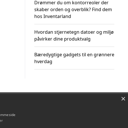
Drømmer du om kontorreoler der
skaber orden og overblik? Find dem
hos Inventarland
Hvordan stjernetegn datoer og miljø
påvirker dine produktvalg
Bæredygtige gadgets til en grønnere
hverdag
×
Om / kontakt
Blog
Betingelser
hjemmeside
er