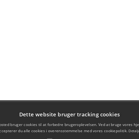
Dette website bruger tracking cookies
sted bruger cookies til at forbedre brugeroplevelsen. Ved at bruge vores 
ccepterer du alle cookies i overensstemmelse med vores cookiepolitik.
Detalj