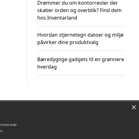
Drømmer du om kontorreoler der
skaber orden og overblik? Find dem
hos Inventarland
Hvordan stjernetegn datoer og miljø
påvirker dine produktvalg
Bæredygtige gadgets til en grønnere
hverdag
×
Om / kontakt
Blog
Betingelser
hjemmeside
er