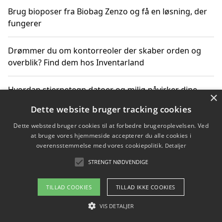
Brug bioposer fra Biobag Zenzo og få en løsning, der
fungerer
Drømmer du om kontorreoler der skaber orden og
overblik? Find dem hos Inventarland
Hvordan stjernetegn datoer og miljø påvirker dine
×
produktvalg
Dette website bruger tracking cookies
Dette websted bruger cookies til at forbedre brugeroplevelsen. Ved
Bæredygtige gadgets til en grønnere hverdag
at bruge vores hjemmeside accepterer du alle cookies i
overensstemmelse med vores cookiepolitik.
Detaljer
STRENGT NØDVENDIGE
Copyright 2026 - Pilanto Aps
TILLAD COOKIES
TILLAD IKKE COOKIES
Om / kontakt
Blog
Betingelser
VIS DETALJER