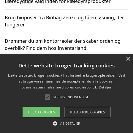
Bæredygtige valg inden for kæledyrsprodukter
Brug bioposer fra Biobag Zenzo og få en løsning, der
fungerer
Drømmer du om kontorreoler der skaber orden og
overblik? Find dem hos Inventarland
×
Hvordan stjernetegn datoer og miljø påvirker dine
Dette website bruger tracking cookies
produktvalg
Dette websted bruger cookies til at forbedre brugeroplevelsen. Ved
at bruge vores hjemmeside accepterer du alle cookies i
Bæredygtige gadgets til en grønnere hverdag
overensstemmelse med vores cookiepolitik.
Detaljer
STRENGT NØDVENDIGE
TILLAD COOKIES
TILLAD IKKE COOKIES
Copyright 2026 - Pilanto Aps
Om / kontakt
VIS DETALJER
Blog
Betingelser