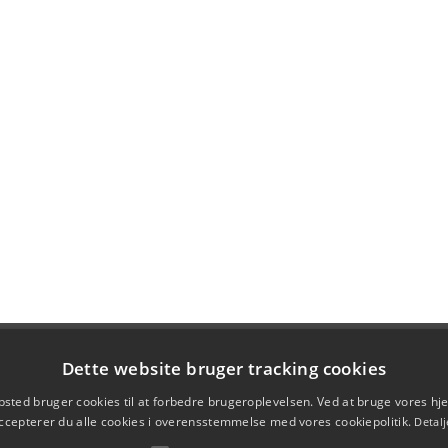
Dette website bruger tracking cookies
sted bruger cookies til at forbedre brugeroplevelsen. Ved at bruge vores 
ccepterer du alle cookies i overensstemmelse med vores cookiepolitik.
Detalj