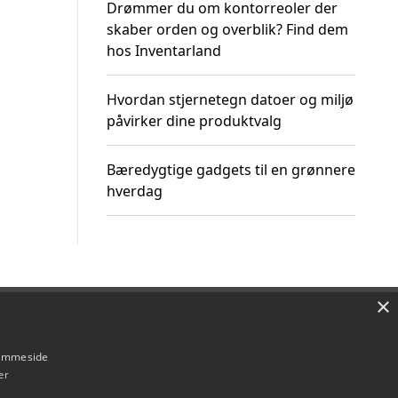
Drømmer du om kontorreoler der
skaber orden og overblik? Find dem
hos Inventarland
Hvordan stjernetegn datoer og miljø
påvirker dine produktvalg
Bæredygtige gadgets til en grønnere
hverdag
×
Om / kontakt
Blog
Betingelser
hjemmeside
er