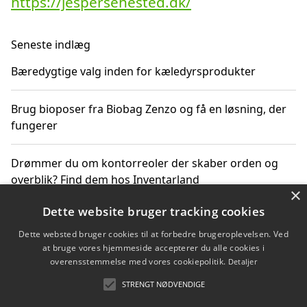
https://jespersehested.dk/
Seneste indlæg
Bæredygtige valg inden for kæledyrsprodukter
Brug bioposer fra Biobag Zenzo og få en løsning, der
fungerer
Drømmer du om kontorreoler der skaber orden og
overblik? Find dem hos Inventarland
×
Dette website bruger tracking cookies
Hvordan stjernetegn datoer og miljø påvirker dine
produktvalg
Dette websted bruger cookies til at forbedre brugeroplevelsen. Ved
at bruge vores hjemmeside accepterer du alle cookies i
overensstemmelse med vores cookiepolitik.
Detaljer
Bæredygtige gadgets til en grønnere hverdag
STRENGT NØDVENDIGE