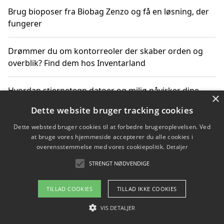
Brug bioposer fra Biobag Zenzo og få en løsning, der
fungerer
Drømmer du om kontorreoler der skaber orden og
overblik? Find dem hos Inventarland
Hvordan stjernetegn datoer og miljø påvirker dine
×
produktvalg
Dette website bruger tracking cookies
Dette websted bruger cookies til at forbedre brugeroplevelsen. Ved
Bæredygtige gadgets til en grønnere hverdag
at bruge vores hjemmeside accepterer du alle cookies i
overensstemmelse med vores cookiepolitik.
Detaljer
STRENGT NØDVENDIGE
Copyright 2026 - Pilanto Aps
TILLAD COOKIES
TILLAD IKKE COOKIES
Om / kontakt
Blog
Betingelser
VIS DETALJER