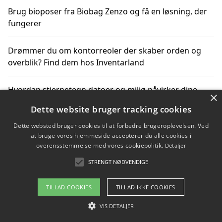
Brug bioposer fra Biobag Zenzo og få en løsning, der
fungerer
Drømmer du om kontorreoler der skaber orden og
overblik? Find dem hos Inventarland
Hvordan stjernetegn datoer og miljø påvirker dine
×
produktvalg
Dette website bruger tracking cookies
Dette websted bruger cookies til at forbedre brugeroplevelsen. Ved
Bæredygtige gadgets til en grønnere hverdag
at bruge vores hjemmeside accepterer du alle cookies i
overensstemmelse med vores cookiepolitik.
Detaljer
STRENGT NØDVENDIGE
Copyright 2026 - Pilanto Aps
TILLAD COOKIES
TILLAD IKKE COOKIES
Om / kontakt
Blog
Betingelser
VIS DETALJER