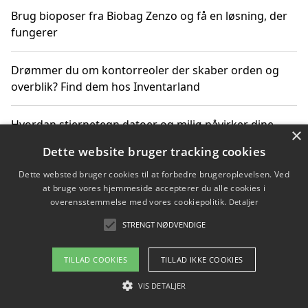
Brug bioposer fra Biobag Zenzo og få en løsning, der
fungerer
Drømmer du om kontorreoler der skaber orden og
overblik? Find dem hos Inventarland
Hvordan stjernetegn datoer og miljø påvirker dine
×
produktvalg
Dette website bruger tracking cookies
Dette websted bruger cookies til at forbedre brugeroplevelsen. Ved
Bæredygtige gadgets til en grønnere hverdag
at bruge vores hjemmeside accepterer du alle cookies i
overensstemmelse med vores cookiepolitik.
Detaljer
STRENGT NØDVENDIGE
Copyright 2026 - Pilanto Aps
TILLAD COOKIES
TILLAD IKKE COOKIES
Om / kontakt
Blog
Betingelser
VIS DETALJER