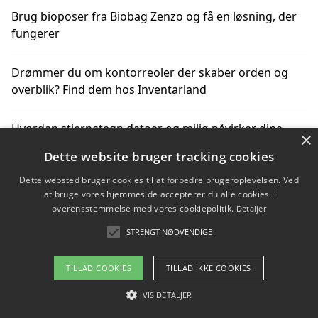
Brug bioposer fra Biobag Zenzo og få en løsning, der
fungerer
Drømmer du om kontorreoler der skaber orden og
overblik? Find dem hos Inventarland
Hvordan stjernetegn datoer og miljø påvirker dine
×
produktvalg
Dette website bruger tracking cookies
Dette websted bruger cookies til at forbedre brugeroplevelsen. Ved
Bæredygtige gadgets til en grønnere hverdag
at bruge vores hjemmeside accepterer du alle cookies i
overensstemmelse med vores cookiepolitik.
Detaljer
STRENGT NØDVENDIGE
Copyright 2026 - Pilanto Aps
TILLAD COOKIES
TILLAD IKKE COOKIES
Om / kontakt
Blog
Betingelser
VIS DETALJER