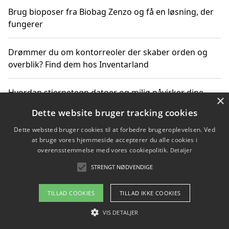
Brug bioposer fra Biobag Zenzo og få en løsning, der
fungerer
Drømmer du om kontorreoler der skaber orden og
overblik? Find dem hos Inventarland
Hvordan stjernetegn datoer og miljø påvirker dine
×
produktvalg
Dette website bruger tracking cookies
Dette websted bruger cookies til at forbedre brugeroplevelsen. Ved
Bæredygtige gadgets til en grønnere hverdag
at bruge vores hjemmeside accepterer du alle cookies i
overensstemmelse med vores cookiepolitik.
Detaljer
STRENGT NØDVENDIGE
Copyright 2026 - Pilanto Aps
TILLAD COOKIES
TILLAD IKKE COOKIES
Om / kontakt
Blog
Betingelser
VIS DETALJER