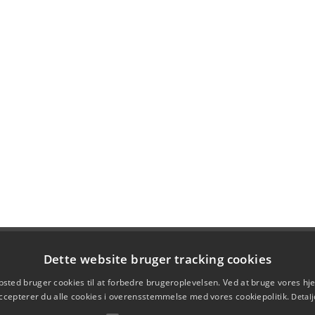
Dette website bruger tracking cookies
sted bruger cookies til at forbedre brugeroplevelsen. Ved at bruge vores 
ccepterer du alle cookies i overensstemmelse med vores cookiepolitik.
Detalj