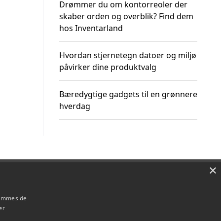
Drømmer du om kontorreoler der
skaber orden og overblik? Find dem
hos Inventarland
Hvordan stjernetegn datoer og miljø
påvirker dine produktvalg
Bæredygtige gadgets til en grønnere
hverdag
×
Om / kontakt
Blog
Betingelser
hjemmeside
er