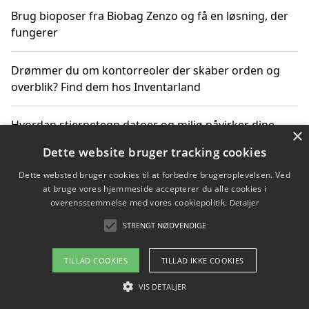
Brug bioposer fra Biobag Zenzo og få en løsning, der
fungerer
Drømmer du om kontorreoler der skaber orden og
overblik? Find dem hos Inventarland
Hvordan stjernetegn datoer og miljø påvirker dine
×
produktvalg
Dette website bruger tracking cookies
Dette websted bruger cookies til at forbedre brugeroplevelsen. Ved
Bæredygtige gadgets til en grønnere hverdag
at bruge vores hjemmeside accepterer du alle cookies i
overensstemmelse med vores cookiepolitik.
Detaljer
STRENGT NØDVENDIGE
Copyright 2026 - Pilanto Aps
TILLAD COOKIES
TILLAD IKKE COOKIES
Om / kontakt
Blog
Betingelser
VIS DETALJER