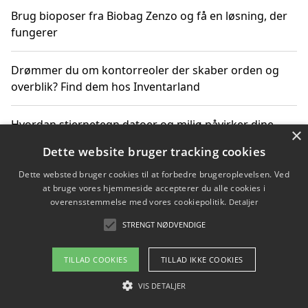
Brug bioposer fra Biobag Zenzo og få en løsning, der
fungerer
Drømmer du om kontorreoler der skaber orden og
overblik? Find dem hos Inventarland
Hvordan stjernetegn datoer og miljø påvirker dine
×
produktvalg
Dette website bruger tracking cookies
Dette websted bruger cookies til at forbedre brugeroplevelsen. Ved
Bæredygtige gadgets til en grønnere hverdag
at bruge vores hjemmeside accepterer du alle cookies i
overensstemmelse med vores cookiepolitik.
Detaljer
STRENGT NØDVENDIGE
Copyright 2026 - Pilanto Aps
TILLAD COOKIES
TILLAD IKKE COOKIES
Om / kontakt
Blog
Betingelser
VIS DETALJER