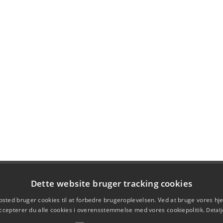
Dette website bruger tracking cookies
sted bruger cookies til at forbedre brugeroplevelsen. Ved at bruge vores 
ccepterer du alle cookies i overensstemmelse med vores cookiepolitik.
Detalj