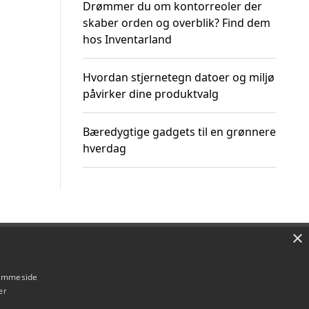
Drømmer du om kontorreoler der
skaber orden og overblik? Find dem
hos Inventarland
Hvordan stjernetegn datoer og miljø
påvirker dine produktvalg
Bæredygtige gadgets til en grønnere
hverdag
×
Om / kontakt
Blog
Betingelser
hjemmeside
er