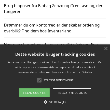
Brug bioposer fra Biobag Zenzo og få en løsning, der
fungerer
Drømmer du om kontorreoler der skaber orden og
overblik? Find dem hos Inventarland
Hvordan stjernetegn datoer og miljø påvirker dine
×
produktvalg
Dette website bruger tracking cookies
Dette websted bruger cookies til at forbedre brugeroplevelsen. Ved
Bæredygtige gadgets til en grønnere hverdag
at bruge vores hjemmeside accepterer du alle cookies i
overensstemmelse med vores cookiepolitik.
Detaljer
STRENGT NØDVENDIGE
Copyright 2026 - Pilanto Aps
TILLAD COOKIES
TILLAD IKKE COOKIES
Om / kontakt
Blog
Betingelser
VIS DETALJER