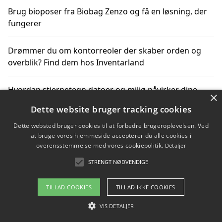
Brug bioposer fra Biobag Zenzo og få en løsning, der
fungerer
Drømmer du om kontorreoler der skaber orden og
overblik? Find dem hos Inventarland
Hvordan stjernetegn datoer og miljø påvirker dine
×
produktvalg
Dette website bruger tracking cookies
Dette websted bruger cookies til at forbedre brugeroplevelsen. Ved
Bæredygtige gadgets til en grønnere hverdag
at bruge vores hjemmeside accepterer du alle cookies i
overensstemmelse med vores cookiepolitik.
Detaljer
STRENGT NØDVENDIGE
Copyright 2026 - Pilanto Aps
TILLAD COOKIES
TILLAD IKKE COOKIES
Om / kontakt
Blog
Betingelser
VIS DETALJER