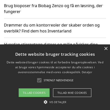
Brug bioposer fra Biobag Zenzo og få en løsning, der
fungerer
Drømmer du om kontorreoler der skaber orden og
overblik? Find dem hos Inventarland
Hvordan stjernetegn datoer og miljø påvirker dine
×
produktvalg
Dette website bruger tracking cookies
Dette websted bruger cookies til at forbedre brugeroplevelsen. Ved
Bæredygtige gadgets til en grønnere hverdag
at bruge vores hjemmeside accepterer du alle cookies i
overensstemmelse med vores cookiepolitik.
Detaljer
STRENGT NØDVENDIGE
Copyright 2026 - Pilanto Aps
TILLAD COOKIES
TILLAD IKKE COOKIES
Om / kontakt
Blog
Betingelser
VIS DETALJER