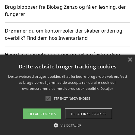
Brug bioposer fra Biobag Zenzo og få en løsning, der
fungerer
Drømmer du om kontorreoler der skaber orden og
overblik? Find dem hos Inventarland
Hvordan stjernetegn datoer og miljø påvirker dine
×
produktvalg
Dette website bruger tracking cookies
Dette websted bruger cookies til at forbedre brugeroplevelsen. Ved
Bæredygtige gadgets til en grønnere hverdag
at bruge vores hjemmeside accepterer du alle cookies i
overensstemmelse med vores cookiepolitik.
Detaljer
STRENGT NØDVENDIGE
Copyright 2026 - Pilanto Aps
TILLAD COOKIES
TILLAD IKKE COOKIES
Om / kontakt
Blog
Betingelser
VIS DETALJER