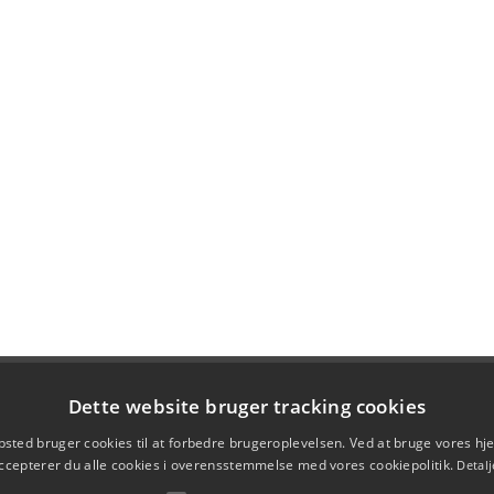
Dette website bruger tracking cookies
sted bruger cookies til at forbedre brugeroplevelsen. Ved at bruge vores 
ccepterer du alle cookies i overensstemmelse med vores cookiepolitik.
Detalj