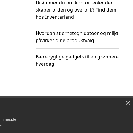
Drømmer du om kontorreoler der
skaber orden og overblik? Find dem
hos Inventarland
Hvordan stjernetegn datoer og miljø
påvirker dine produktvalg
Bæredygtige gadgets til en grønnere
hverdag
×
Om / kontakt
Blog
Betingelser
hjemmeside
er