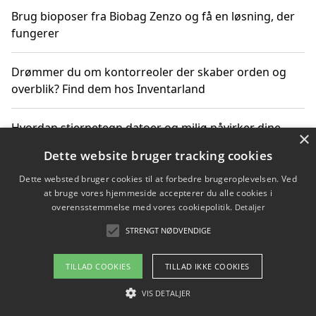
Brug bioposer fra Biobag Zenzo og få en løsning, der
fungerer
Drømmer du om kontorreoler der skaber orden og
overblik? Find dem hos Inventarland
Hvordan stjernetegn datoer og miljø påvirker dine
×
produktvalg
Dette website bruger tracking cookies
Dette websted bruger cookies til at forbedre brugeroplevelsen. Ved
Bæredygtige gadgets til en grønnere hverdag
at bruge vores hjemmeside accepterer du alle cookies i
overensstemmelse med vores cookiepolitik.
Detaljer
STRENGT NØDVENDIGE
Copyright 2026 - Pilanto Aps
TILLAD COOKIES
TILLAD IKKE COOKIES
Om / kontakt
Blog
Betingelser
VIS DETALJER