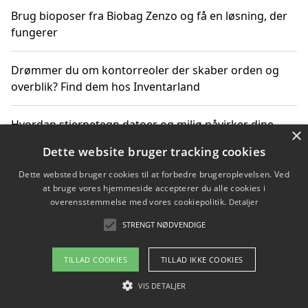
Brug bioposer fra Biobag Zenzo og få en løsning, der
fungerer
Drømmer du om kontorreoler der skaber orden og
overblik? Find dem hos Inventarland
Hvordan stjernetegn datoer og miljø påvirker dine
×
produktvalg
Dette website bruger tracking cookies
Dette websted bruger cookies til at forbedre brugeroplevelsen. Ved
Bæredygtige gadgets til en grønnere hverdag
at bruge vores hjemmeside accepterer du alle cookies i
overensstemmelse med vores cookiepolitik.
Detaljer
STRENGT NØDVENDIGE
Copyright 2026 - Pilanto Aps
TILLAD COOKIES
TILLAD IKKE COOKIES
Om / kontakt
Blog
Betingelser
VIS DETALJER