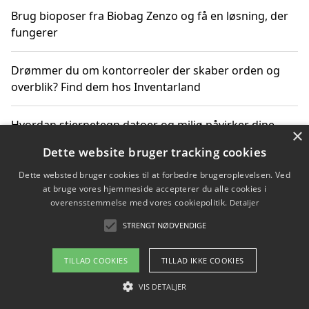
Brug bioposer fra Biobag Zenzo og få en løsning, der
fungerer
Drømmer du om kontorreoler der skaber orden og
overblik? Find dem hos Inventarland
Hvordan stjernetegn datoer og miljø påvirker dine
×
produktvalg
Dette website bruger tracking cookies
Dette websted bruger cookies til at forbedre brugeroplevelsen. Ved
Bæredygtige gadgets til en grønnere hverdag
at bruge vores hjemmeside accepterer du alle cookies i
overensstemmelse med vores cookiepolitik.
Detaljer
STRENGT NØDVENDIGE
Copyright 2026 - Pilanto Aps
TILLAD COOKIES
TILLAD IKKE COOKIES
Om / kontakt
Blog
Betingelser
VIS DETALJER