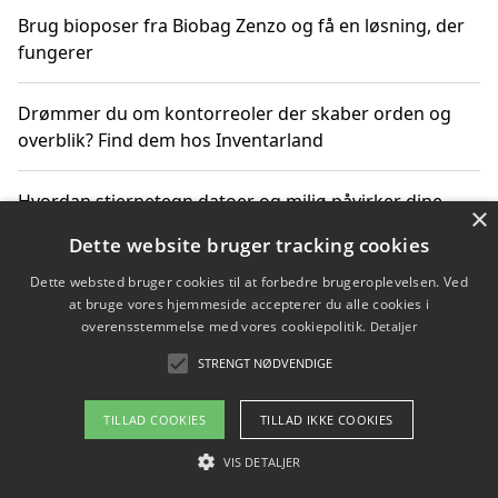
Brug bioposer fra Biobag Zenzo og få en løsning, der
fungerer
Drømmer du om kontorreoler der skaber orden og
overblik? Find dem hos Inventarland
Hvordan stjernetegn datoer og miljø påvirker dine
×
produktvalg
Dette website bruger tracking cookies
Dette websted bruger cookies til at forbedre brugeroplevelsen. Ved
Bæredygtige gadgets til en grønnere hverdag
at bruge vores hjemmeside accepterer du alle cookies i
overensstemmelse med vores cookiepolitik.
Detaljer
STRENGT NØDVENDIGE
Copyright 2026 - Pilanto Aps
TILLAD COOKIES
TILLAD IKKE COOKIES
Om / kontakt
Blog
Betingelser
VIS DETALJER