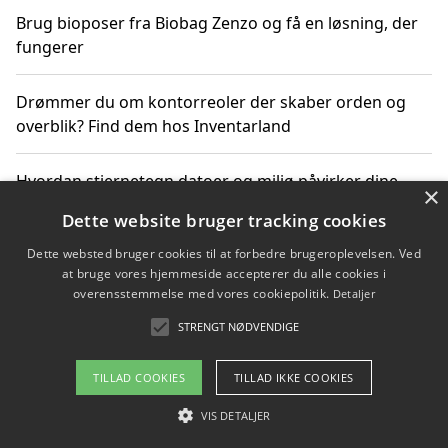
Brug bioposer fra Biobag Zenzo og få en løsning, der
fungerer
Drømmer du om kontorreoler der skaber orden og
overblik? Find dem hos Inventarland
Hvordan stjernetegn datoer og miljø påvirker dine
×
produktvalg
Dette website bruger tracking cookies
Dette websted bruger cookies til at forbedre brugeroplevelsen. Ved
Bæredygtige gadgets til en grønnere hverdag
at bruge vores hjemmeside accepterer du alle cookies i
overensstemmelse med vores cookiepolitik.
Detaljer
STRENGT NØDVENDIGE
Copyright 2026 - Pilanto Aps
TILLAD COOKIES
TILLAD IKKE COOKIES
Om / kontakt
Blog
Betingelser
VIS DETALJER