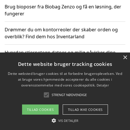
Brug bioposer fra Biobag Zenzo og få en løsning, der
fungerer
Drømmer du om kontorreoler der skaber orden og
overblik? Find dem hos Inventarland
Hvordan stjernetegn datoer og miljø påvirker dine
×
produktvalg
Dette website bruger tracking cookies
Dette websted bruger cookies til at forbedre brugeroplevelsen. Ved
Bæredygtige gadgets til en grønnere hverdag
at bruge vores hjemmeside accepterer du alle cookies i
overensstemmelse med vores cookiepolitik.
Detaljer
STRENGT NØDVENDIGE
Copyright 2026 - Pilanto Aps
TILLAD COOKIES
TILLAD IKKE COOKIES
Om / kontakt
Blog
Betingelser
VIS DETALJER