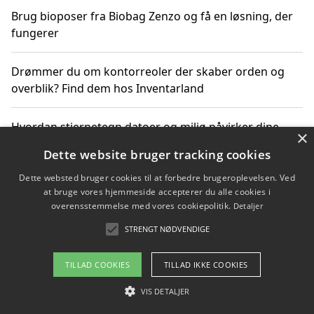
Brug bioposer fra Biobag Zenzo og få en løsning, der
fungerer
Drømmer du om kontorreoler der skaber orden og
overblik? Find dem hos Inventarland
Hvordan stjernetegn datoer og miljø påvirker dine
×
produktvalg
Dette website bruger tracking cookies
Dette websted bruger cookies til at forbedre brugeroplevelsen. Ved
Bæredygtige gadgets til en grønnere hverdag
at bruge vores hjemmeside accepterer du alle cookies i
overensstemmelse med vores cookiepolitik.
Detaljer
STRENGT NØDVENDIGE
Copyright 2026 - Pilanto Aps
TILLAD COOKIES
TILLAD IKKE COOKIES
Om / kontakt
Blog
Betingelser
VIS DETALJER