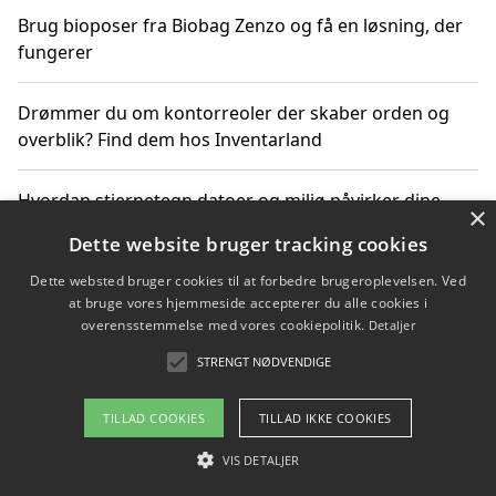
Brug bioposer fra Biobag Zenzo og få en løsning, der
fungerer
Drømmer du om kontorreoler der skaber orden og
overblik? Find dem hos Inventarland
Hvordan stjernetegn datoer og miljø påvirker dine
×
produktvalg
Dette website bruger tracking cookies
Dette websted bruger cookies til at forbedre brugeroplevelsen. Ved
Bæredygtige gadgets til en grønnere hverdag
at bruge vores hjemmeside accepterer du alle cookies i
overensstemmelse med vores cookiepolitik.
Detaljer
STRENGT NØDVENDIGE
Copyright 2026 - Pilanto Aps
TILLAD COOKIES
TILLAD IKKE COOKIES
Om / kontakt
Blog
Betingelser
VIS DETALJER