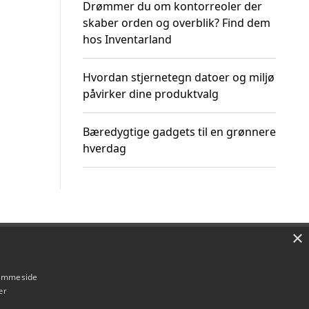
Drømmer du om kontorreoler der
skaber orden og overblik? Find dem
hos Inventarland
Hvordan stjernetegn datoer og miljø
påvirker dine produktvalg
Bæredygtige gadgets til en grønnere
hverdag
×
Om / kontakt
Blog
Betingelser
hjemmeside
er