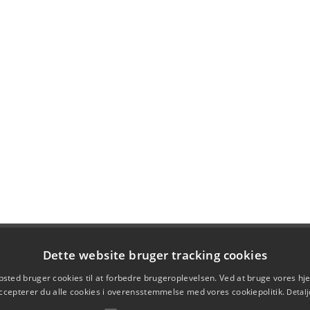
Dette website bruger tracking cookies
sted bruger cookies til at forbedre brugeroplevelsen. Ved at bruge vores 
ccepterer du alle cookies i overensstemmelse med vores cookiepolitik.
Detalj