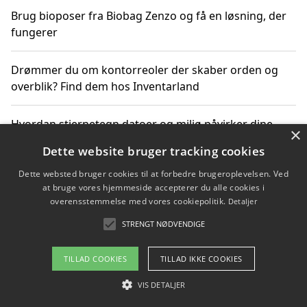
Brug bioposer fra Biobag Zenzo og få en løsning, der
fungerer
Drømmer du om kontorreoler der skaber orden og
overblik? Find dem hos Inventarland
Hvordan stjernetegn datoer og miljø påvirker dine
×
produktvalg
Dette website bruger tracking cookies
Dette websted bruger cookies til at forbedre brugeroplevelsen. Ved
Bæredygtige gadgets til en grønnere hverdag
at bruge vores hjemmeside accepterer du alle cookies i
overensstemmelse med vores cookiepolitik.
Detaljer
STRENGT NØDVENDIGE
Copyright 2026 - Pilanto Aps
TILLAD COOKIES
TILLAD IKKE COOKIES
Om / kontakt
Blog
Betingelser
VIS DETALJER