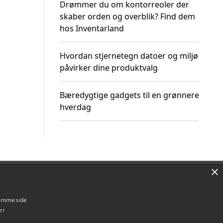
Drømmer du om kontorreoler der
skaber orden og overblik? Find dem
hos Inventarland
Hvordan stjernetegn datoer og miljø
påvirker dine produktvalg
Bæredygtige gadgets til en grønnere
hverdag
×
Om / kontakt
Blog
Betingelser
hjemmeside
er