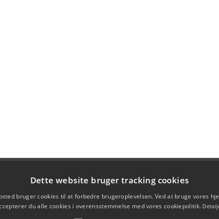
Dette website bruger tracking cookies
sted bruger cookies til at forbedre brugeroplevelsen. Ved at bruge vores 
ccepterer du alle cookies i overensstemmelse med vores cookiepolitik.
Detalj