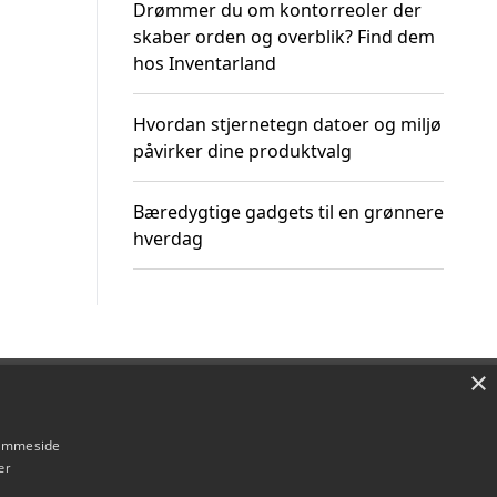
Drømmer du om kontorreoler der
skaber orden og overblik? Find dem
hos Inventarland
Hvordan stjernetegn datoer og miljø
påvirker dine produktvalg
Bæredygtige gadgets til en grønnere
hverdag
×
Om / kontakt
Blog
Betingelser
hjemmeside
er