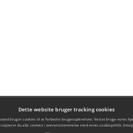
Dette website bruger tracking cookies
sted bruger cookies til at forbedre brugeroplevelsen. Ved at bruge vores 
ccepterer du alle cookies i overensstemmelse med vores cookiepolitik.
Detalj