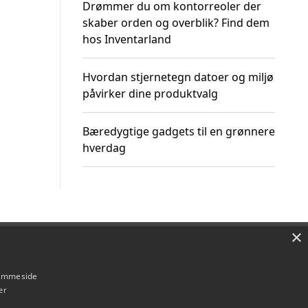
Drømmer du om kontorreoler der
skaber orden og overblik? Find dem
hos Inventarland
Hvordan stjernetegn datoer og miljø
påvirker dine produktvalg
Bæredygtige gadgets til en grønnere
hverdag
×
Om / kontakt
Blog
Betingelser
hjemmeside
er