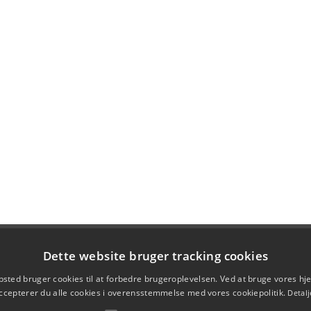
Dette website bruger tracking cookies
sted bruger cookies til at forbedre brugeroplevelsen. Ved at bruge vores 
ccepterer du alle cookies i overensstemmelse med vores cookiepolitik.
Detalj