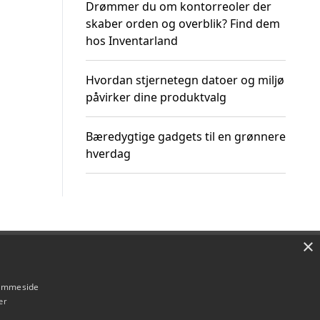
Drømmer du om kontorreoler der
skaber orden og overblik? Find dem
hos Inventarland
Hvordan stjernetegn datoer og miljø
påvirker dine produktvalg
Bæredygtige gadgets til en grønnere
hverdag
×
Om / kontakt
Blog
Betingelser
hjemmeside
er