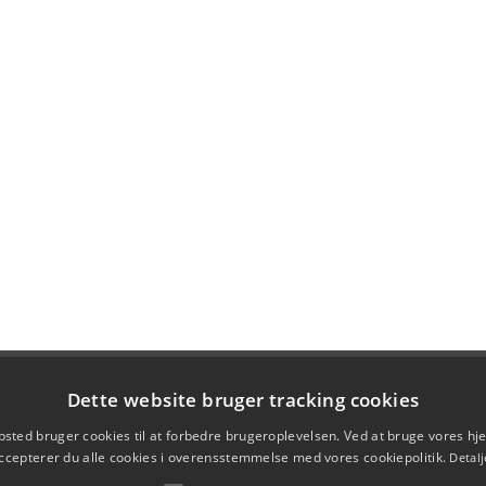
Dette website bruger tracking cookies
sted bruger cookies til at forbedre brugeroplevelsen. Ved at bruge vores 
ccepterer du alle cookies i overensstemmelse med vores cookiepolitik.
Detalj