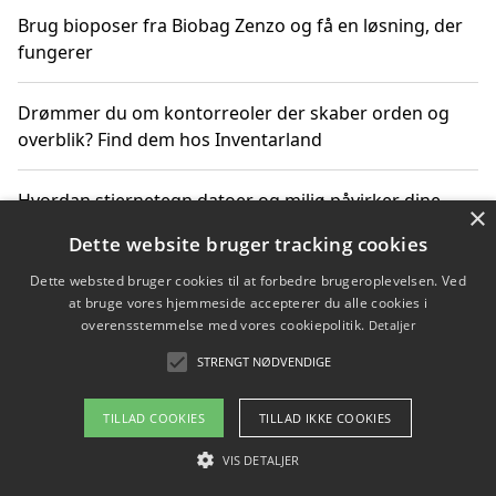
Brug bioposer fra Biobag Zenzo og få en løsning, der
fungerer
Drømmer du om kontorreoler der skaber orden og
overblik? Find dem hos Inventarland
Hvordan stjernetegn datoer og miljø påvirker dine
×
produktvalg
Dette website bruger tracking cookies
Dette websted bruger cookies til at forbedre brugeroplevelsen. Ved
Bæredygtige gadgets til en grønnere hverdag
at bruge vores hjemmeside accepterer du alle cookies i
overensstemmelse med vores cookiepolitik.
Detaljer
STRENGT NØDVENDIGE
Copyright 2026 - Pilanto Aps
TILLAD COOKIES
TILLAD IKKE COOKIES
Om / kontakt
Blog
Betingelser
VIS DETALJER