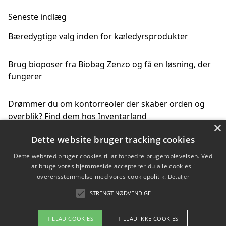
Seneste indlæg
Bæredygtige valg inden for kæledyrsprodukter
Brug bioposer fra Biobag Zenzo og få en løsning, der
fungerer
Drømmer du om kontorreoler der skaber orden og
overblik? Find dem hos Inventarland
×
Dette website bruger tracking cookies
Hvordan stjernetegn datoer og miljø påvirker dine
produktvalg
Dette websted bruger cookies til at forbedre brugeroplevelsen. Ved
at bruge vores hjemmeside accepterer du alle cookies i
overensstemmelse med vores cookiepolitik.
Detaljer
Bæredygtige gadgets til en grønnere hverdag
STRENGT NØDVENDIGE
TILLAD COOKIES
TILLAD IKKE COOKIES