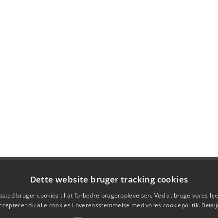
Dette website bruger tracking cookies
sted bruger cookies til at forbedre brugeroplevelsen. Ved at bruge vores 
ccepterer du alle cookies i overensstemmelse med vores cookiepolitik.
Detalj