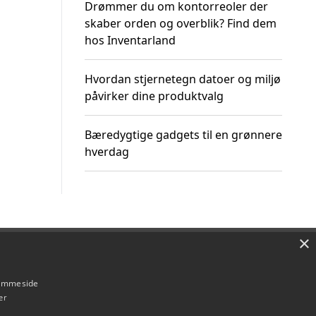
Drømmer du om kontorreoler der
skaber orden og overblik? Find dem
hos Inventarland
Hvordan stjernetegn datoer og miljø
påvirker dine produktvalg
Bæredygtige gadgets til en grønnere
hverdag
×
Om / kontakt
Blog
Betingelser
hjemmeside
er