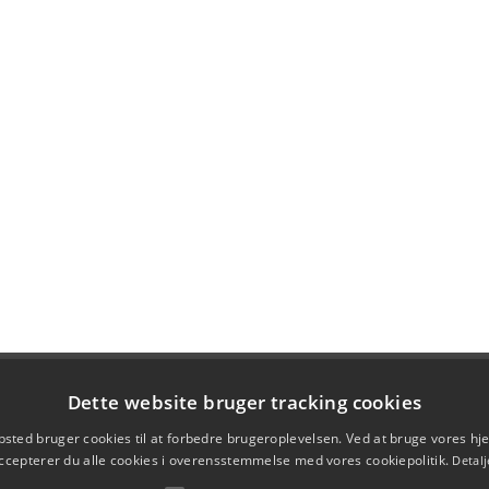
Dette website bruger tracking cookies
sted bruger cookies til at forbedre brugeroplevelsen. Ved at bruge vores 
ccepterer du alle cookies i overensstemmelse med vores cookiepolitik.
Detalj