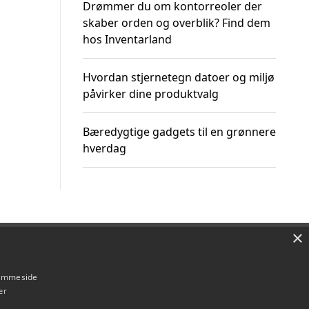
Drømmer du om kontorreoler der
skaber orden og overblik? Find dem
hos Inventarland
Hvordan stjernetegn datoer og miljø
påvirker dine produktvalg
Bæredygtige gadgets til en grønnere
hverdag
×
Om / kontakt
Blog
Betingelser
hjemmeside
er