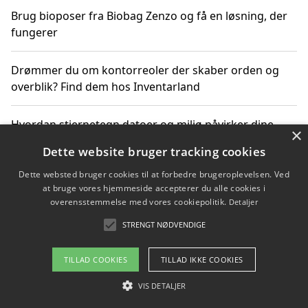
Brug bioposer fra Biobag Zenzo og få en løsning, der
fungerer
Drømmer du om kontorreoler der skaber orden og
overblik? Find dem hos Inventarland
Hvordan stjernetegn datoer og miljø påvirker dine
×
produktvalg
Dette website bruger tracking cookies
Dette websted bruger cookies til at forbedre brugeroplevelsen. Ved
Bæredygtige gadgets til en grønnere hverdag
at bruge vores hjemmeside accepterer du alle cookies i
overensstemmelse med vores cookiepolitik.
Detaljer
STRENGT NØDVENDIGE
Copyright 2026 - Pilanto Aps
TILLAD COOKIES
TILLAD IKKE COOKIES
Om / kontakt
Blog
Betingelser
VIS DETALJER