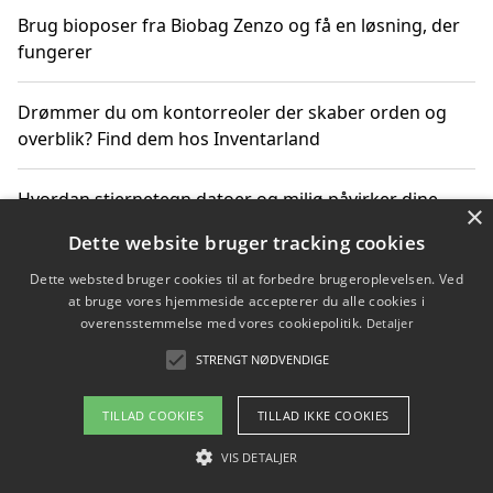
Brug bioposer fra Biobag Zenzo og få en løsning, der
fungerer
Drømmer du om kontorreoler der skaber orden og
overblik? Find dem hos Inventarland
Hvordan stjernetegn datoer og miljø påvirker dine
×
produktvalg
Dette website bruger tracking cookies
Dette websted bruger cookies til at forbedre brugeroplevelsen. Ved
Bæredygtige gadgets til en grønnere hverdag
at bruge vores hjemmeside accepterer du alle cookies i
overensstemmelse med vores cookiepolitik.
Detaljer
STRENGT NØDVENDIGE
Copyright 2026 - Pilanto Aps
TILLAD COOKIES
TILLAD IKKE COOKIES
Om / kontakt
Blog
Betingelser
VIS DETALJER