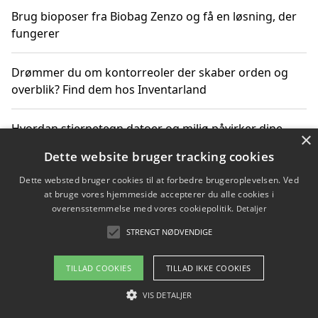
Brug bioposer fra Biobag Zenzo og få en løsning, der
fungerer
Drømmer du om kontorreoler der skaber orden og
overblik? Find dem hos Inventarland
Hvordan stjernetegn datoer og miljø påvirker dine
×
produktvalg
Dette website bruger tracking cookies
Dette websted bruger cookies til at forbedre brugeroplevelsen. Ved
Bæredygtige gadgets til en grønnere hverdag
at bruge vores hjemmeside accepterer du alle cookies i
overensstemmelse med vores cookiepolitik.
Detaljer
STRENGT NØDVENDIGE
Copyright 2026 - Pilanto Aps
TILLAD COOKIES
TILLAD IKKE COOKIES
Om / kontakt
Blog
Betingelser
VIS DETALJER