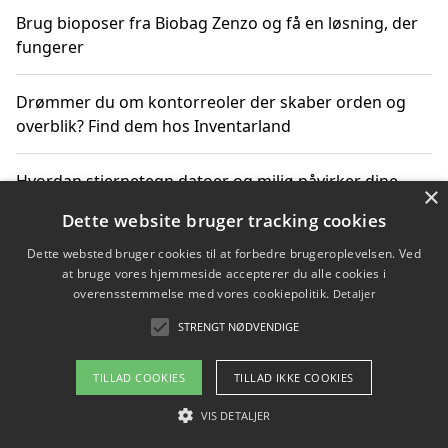
Brug bioposer fra Biobag Zenzo og få en løsning, der
fungerer
Drømmer du om kontorreoler der skaber orden og
overblik? Find dem hos Inventarland
Hvordan stjernetegn datoer og miljø påvirker dine
×
produktvalg
Dette website bruger tracking cookies
Dette websted bruger cookies til at forbedre brugeroplevelsen. Ved
Bæredygtige gadgets til en grønnere hverdag
at bruge vores hjemmeside accepterer du alle cookies i
overensstemmelse med vores cookiepolitik.
Detaljer
STRENGT NØDVENDIGE
Copyright 2026 - Pilanto Aps
TILLAD COOKIES
TILLAD IKKE COOKIES
Om / kontakt
Blog
Betingelser
VIS DETALJER