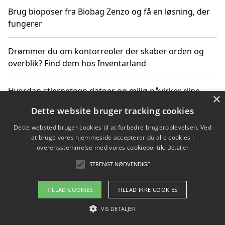
Brug bioposer fra Biobag Zenzo og få en løsning, der
fungerer
Drømmer du om kontorreoler der skaber orden og
overblik? Find dem hos Inventarland
Hvordan stjernetegn datoer og miljø påvirker dine
×
produktvalg
Dette website bruger tracking cookies
Dette websted bruger cookies til at forbedre brugeroplevelsen. Ved
Bæredygtige gadgets til en grønnere hverdag
at bruge vores hjemmeside accepterer du alle cookies i
overensstemmelse med vores cookiepolitik.
Detaljer
STRENGT NØDVENDIGE
Copyright 2026 - Pilanto Aps
TILLAD COOKIES
TILLAD IKKE COOKIES
Om / kontakt
Blog
Betingelser
VIS DETALJER