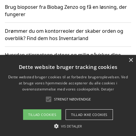
Brug bioposer fra Biobag Zenzo og få en løsning, der
fungerer
Drømmer du om kontorreoler der skaber orden og
overblik? Find dem hos Inventarland
Hvordan stjernetegn datoer og miljø påvirker dine
×
produktvalg
Dette website bruger tracking cookies
Dette websted bruger cookies til at forbedre brugeroplevelsen. Ved
Bæredygtige gadgets til en grønnere hverdag
at bruge vores hjemmeside accepterer du alle cookies i
overensstemmelse med vores cookiepolitik.
Detaljer
STRENGT NØDVENDIGE
Copyright 2026 - Pilanto Aps
TILLAD COOKIES
TILLAD IKKE COOKIES
Om / kontakt
Blog
Betingelser
VIS DETALJER