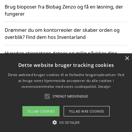
Brug bioposer fra Biobag Zenzo og få en løsning, der
fungerer
Drømmer du om kontorreoler der skaber orden og
overblik? Find dem hos Inventarland
Hvordan stjernetegn datoer og miljø påvirker dine
×
produktvalg
Dette website bruger tracking cookies
Dette websted bruger cookies til at forbedre brugeroplevelsen. Ved
Bæredygtige gadgets til en grønnere hverdag
at bruge vores hjemmeside accepterer du alle cookies i
overensstemmelse med vores cookiepolitik.
Detaljer
STRENGT NØDVENDIGE
Copyright 2026 - Pilanto Aps
TILLAD COOKIES
TILLAD IKKE COOKIES
Om / kontakt
Blog
Betingelser
VIS DETALJER