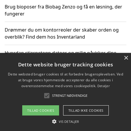
Brug bioposer fra Biobag Zenzo og få en løsning, der
fungerer
Drømmer du om kontorreoler der skaber orden og
overblik? Find dem hos Inventarland
Hvordan stjernetegn datoer og miljø påvirker dine
×
produktvalg
Dette website bruger tracking cookies
Dette websted bruger cookies til at forbedre brugeroplevelsen. Ved
Bæredygtige gadgets til en grønnere hverdag
at bruge vores hjemmeside accepterer du alle cookies i
overensstemmelse med vores cookiepolitik.
Detaljer
STRENGT NØDVENDIGE
Copyright 2026 - Pilanto Aps
TILLAD COOKIES
TILLAD IKKE COOKIES
Om / kontakt
Blog
Betingelser
VIS DETALJER