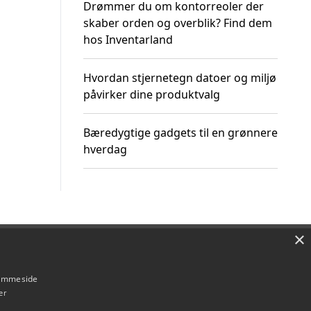
Drømmer du om kontorreoler der
skaber orden og overblik? Find dem
hos Inventarland
Hvordan stjernetegn datoer og miljø
påvirker dine produktvalg
Bæredygtige gadgets til en grønnere
hverdag
×
Om / kontakt
Blog
Betingelser
hjemmeside
er