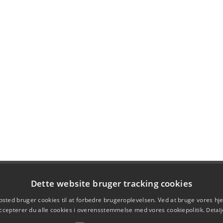
Dette website bruger tracking cookies
sted bruger cookies til at forbedre brugeroplevelsen. Ved at bruge vores 
ccepterer du alle cookies i overensstemmelse med vores cookiepolitik.
Detalj