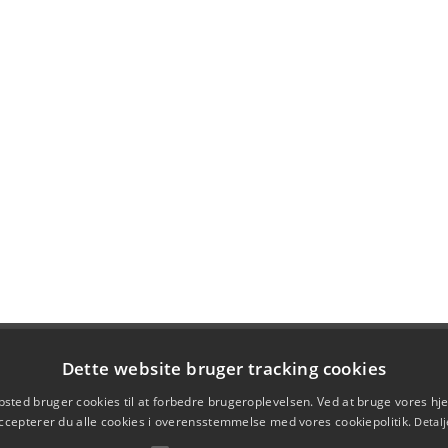
Dette website bruger tracking cookies
sted bruger cookies til at forbedre brugeroplevelsen. Ved at bruge vores 
ccepterer du alle cookies i overensstemmelse med vores cookiepolitik.
Detalj