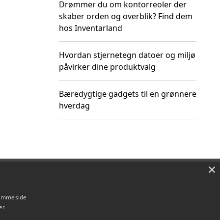
Drømmer du om kontorreoler der
skaber orden og overblik? Find dem
hos Inventarland
Hvordan stjernetegn datoer og miljø
påvirker dine produktvalg
Bæredygtige gadgets til en grønnere
hverdag
×
Om / kontakt
Blog
Betingelser
hjemmeside
er