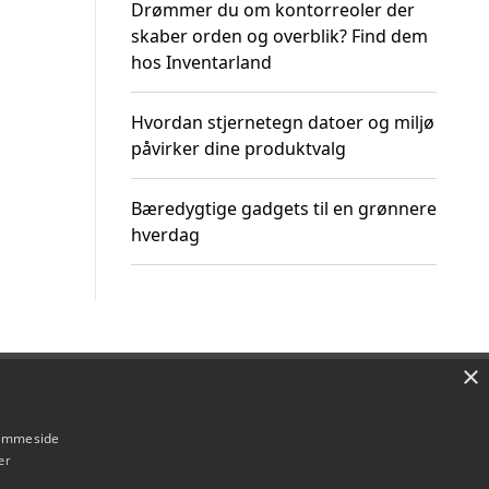
Drømmer du om kontorreoler der
skaber orden og overblik? Find dem
hos Inventarland
Hvordan stjernetegn datoer og miljø
påvirker dine produktvalg
Bæredygtige gadgets til en grønnere
hverdag
×
Om / kontakt
Blog
Betingelser
hjemmeside
er