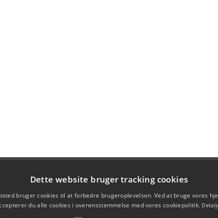
Dette website bruger tracking cookies
sted bruger cookies til at forbedre brugeroplevelsen. Ved at bruge vores 
ccepterer du alle cookies i overensstemmelse med vores cookiepolitik.
Detalj